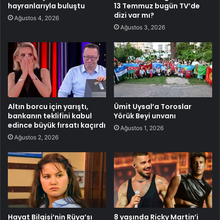
hayranlarıyla buluştu
13 Temmuz bugün TV’de
dizi var mı?
Ağustos 4, 2026
Ağustos 3, 2026
Altın borcu için yarıştı,
Ümit Uysal’a Toroslar
bankanın teklifini kabul
Yörük Beyi unvanı
edince büyük fırsatı kaçırdı
Ağustos 1, 2026
Ağustos 2, 2026
Hayat Bilgisi’nin Rüya’sı
8 yaşında Ricky Martin’i