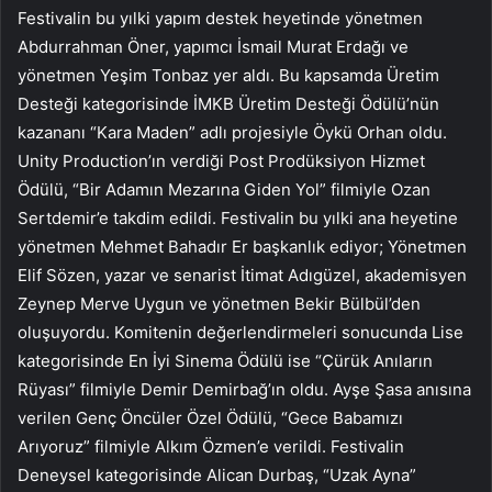
Festivalin bu yılki yapım destek heyetinde yönetmen
Abdurrahman Öner, yapımcı İsmail Murat Erdağı ve
yönetmen Yeşim Tonbaz yer aldı. Bu kapsamda Üretim
Desteği kategorisinde İMKB Üretim Desteği Ödülü’nün
kazananı “Kara Maden” adlı projesiyle Öykü Orhan oldu.
Unity Production’ın verdiği Post Prodüksiyon Hizmet
Ödülü, “Bir Adamın Mezarına Giden Yol” filmiyle Ozan
Sertdemir’e takdim edildi. Festivalin bu yılki ana heyetine
yönetmen Mehmet Bahadır Er başkanlık ediyor; Yönetmen
Elif Sözen, yazar ve senarist İtimat Adıgüzel, akademisyen
Zeynep Merve Uygun ve yönetmen Bekir Bülbül’den
oluşuyordu. Komitenin değerlendirmeleri sonucunda Lise
kategorisinde En İyi Sinema Ödülü ise “Çürük Anıların
Rüyası” filmiyle Demir Demirbağ’ın oldu. Ayşe Şasa anısına
verilen Genç Öncüler Özel Ödülü, “Gece Babamızı
Arıyoruz” filmiyle Alkım Özmen’e verildi. Festivalin
Deneysel kategorisinde Alican Durbaş, “Uzak Ayna”