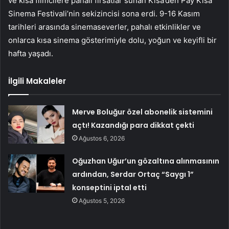
ve kısa filmcilere pahalı fırsatlar sunan Kısa’den Pay Kısa
Sinema Festivali’nin sekizincisi sona erdi. 9-16 Kasım
tarihleri ​​arasında sinemaseverler, pahalı etkinlikler ve
onlarca kısa sinema gösterimiyle dolu, yoğun ve keyifli bir
hafta yaşadı.
İlgili Makaleler
Merve Boluğur özel abonelik sistemini
açtı! Kazandığı para dikkat çekti
Ağustos 6, 2026
Oğuzhan Uğur’un gözaltına alınmasının
ardından, Serdar Ortaç “Saygı 1”
konseptini iptal etti
Ağustos 5, 2026