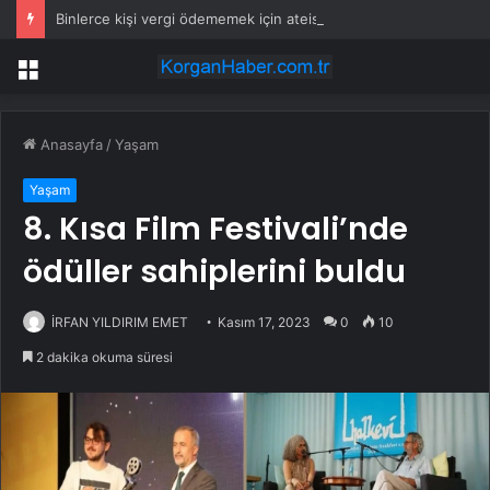
Binlerce kişi vergi ödememek için ateist oluyor
Menü
Anasayfa
/
Yaşam
Yaşam
8. Kısa Film Festivali’nde
ödüller sahiplerini buldu
İRFAN YILDIRIM EMET
Kasım 17, 2023
0
10
2 dakika okuma süresi