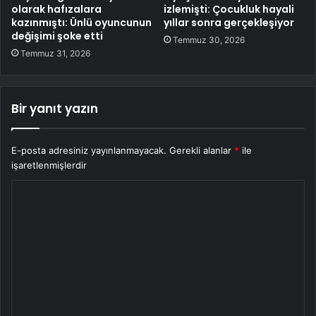
olarak hafızalara
izlemişti: Çocukluk hayali
kazınmıştı: Ünlü oyuncunun
yıllar sonra gerçekleşiyor
değişimi şoke etti
Temmuz 30, 2026
Temmuz 31, 2026
Bir yanıt yazın
E-posta adresiniz yayınlanmayacak.
Gerekli alanlar
*
ile
işaretlenmişlerdir
Y
o
r
u
m
*