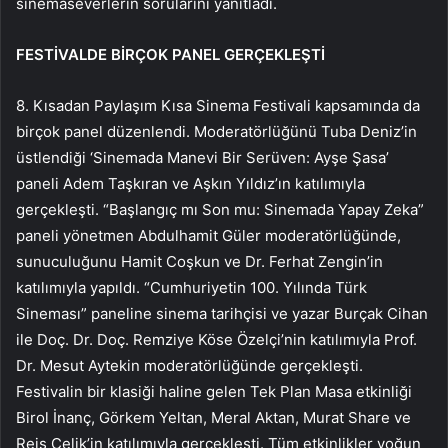
sinemaseverlerin sorularını yanıtladı.
FESTİVALDE BİRÇOK PANEL GERÇEKLEŞTİ
8. Kısadan Paylaşım Kısa Sinema Festivali kapsamında da
birçok panel düzenlendi. Moderatörlüğünü Tuba Deniz’in
üstlendiği ‘Sinemada Manevi Bir Serüven: Ayşe Şasa’
paneli Adem Taşkıran ve Aşkın Yıldız’ın katılımıyla
gerçekleşti. “Başlangıç ​​mı Son mu: Sinemada Yapay Zeka”
paneli yönetmen Abdulhamit Güler moderatörlüğünde,
sunuculuğunu Hamit Coşkun ve Dr. Ferhat Zengin’in
katılımıyla yapıldı. “Cumhuriyetin 100. Yılında Türk
Sineması” paneline sinema tarihçisi ve yazar Burçak Cihan
ile Doç. Dr. Doç. Remziye Köse Özelçi’nin katılımıyla Prof.
Dr. Mesut Aytekin moderatörlüğünde gerçekleşti.
Festivalin bir klasiği haline gelen Tek Plan Masa etkinliği
Birol İnanç, Görkem Yeltan, Meral Aktan, Murat Share ve
Reis Çelik’in katılımıyla gerçekleşti. Tüm etkinlikler yoğun