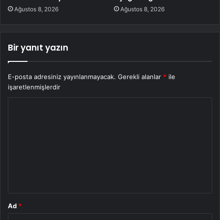
Ağustos 8, 2026
Ağustos 8, 2026
Bir yanıt yazın
E-posta adresiniz yayınlanmayacak.
Gerekli alanlar
*
ile
işaretlenmişlerdir
Y
o
r
u
m
*
Ad
*