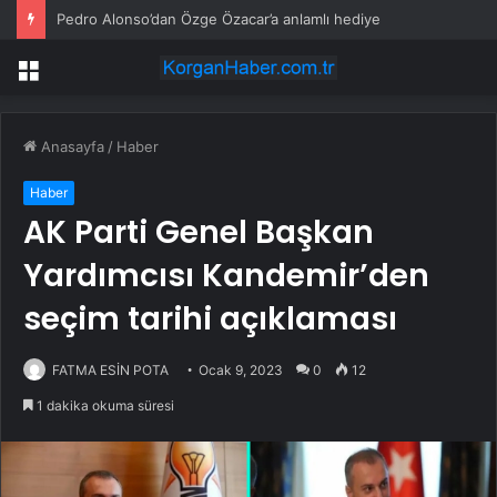
Pedro Alonso’dan Özge Özacar’a anlamlı hediye
Menü
Anasayfa
/
Haber
Haber
AK Parti Genel Başkan
Yardımcısı Kandemir’den
seçim tarihi açıklaması
FATMA ESİN POTA
Ocak 9, 2023
0
12
1 dakika okuma süresi