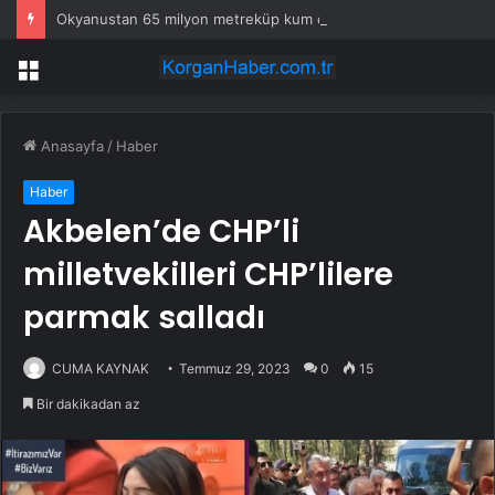
Okyanustan 65 milyon metreküp kum çektiler: Ülkenin en büyük finans merkezini kuracaklar
Menü
Anasayfa
/
Haber
Haber
Akbelen’de CHP’li
milletvekilleri CHP’lilere
parmak salladı
CUMA KAYNAK
Temmuz 29, 2023
0
15
Bir dakikadan az