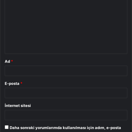
Y
o
r
u
m
*
Ad
*
E-posta
*
İnternet sitesi
Daha sonraki yorumlarımda kullanılması için adım, e-posta