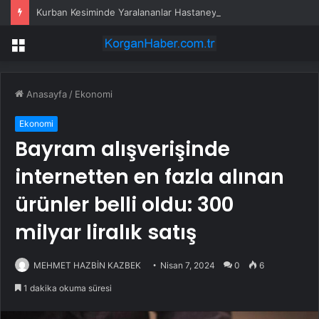
Kurban Kesiminde Yaralananlar Hastaneye Başvurdu
Menü
Anasayfa
/
Ekonomi
Ekonomi
Bayram alışverişinde
internetten en fazla alınan
ürünler belli oldu: 300
milyar liralık satış
MEHMET HAZBİN KAZBEK
Nisan 7, 2024
0
6
1 dakika okuma süresi