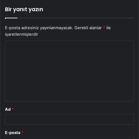
Bir yanıt yazın
E-posta adresiniz yayınlanmayacak.
Gerekli alanlar
*
ile
işaretlenmişlerdir
Y
o
r
u
m
*
Ad
*
E-posta
*