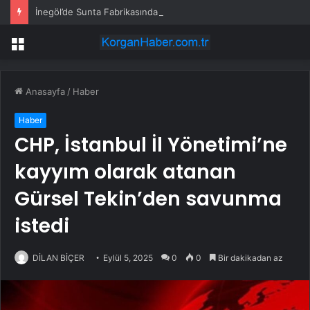
İnegöl’de Sunta Fabrikasında Yangın
Menü
Anasayfa
/
Haber
Haber
CHP, İstanbul İl Yönetimi’ne
kayyım olarak atanan
Gürsel Tekin’den savunma
istedi
DİLAN BİÇER
Eylül 5, 2025
0
0
Bir dakikadan az