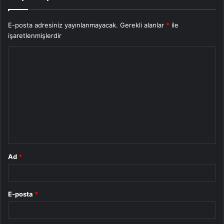
E-posta adresiniz yayınlanmayacak.
Gerekli alanlar
*
ile
işaretlenmişlerdir
Y
o
r
u
m
*
Ad
*
E-posta
*