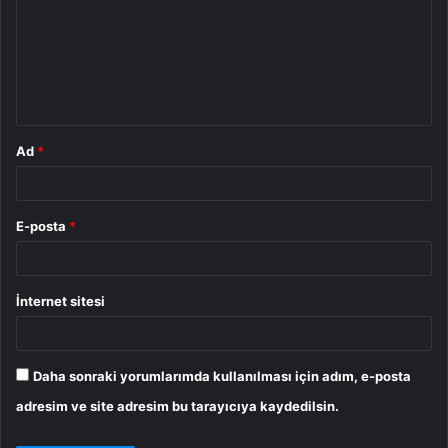
r
u
m
*
Ad
*
E-posta
*
İnternet sitesi
Daha sonraki yorumlarımda kullanılması için adım, e-posta
adresim ve site adresim bu tarayıcıya kaydedilsin.