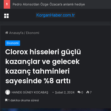
Pedro Alonso’dan Özge Özacar’a anlamlı hediye
Menü
Anasayfa
/
Ekonomi
Ekonomi
Clorox hisseleri güçlü
kazançlar ve gelecek
kazanç tahminleri
sayesinde %8 arttı
HANDE GÜNEY KOCABAŞ
Şubat 2, 2024
0
7
1 dakika okuma süresi