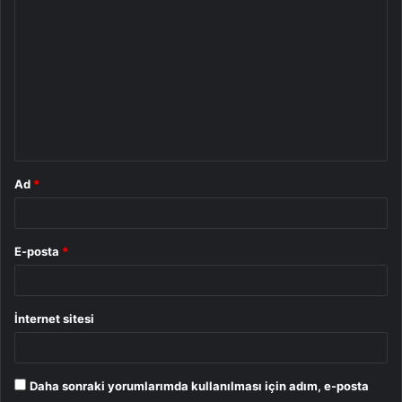
o
r
u
m
*
Ad
*
E-posta
*
İnternet sitesi
Daha sonraki yorumlarımda kullanılması için adım, e-posta