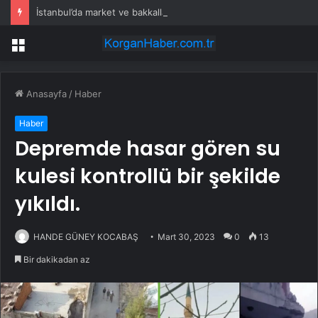
İstanbul’da market ve bakkallarda yeni uygulama devreye girdi
Menü
Anasayfa
/
Haber
Haber
Depremde hasar gören su
kulesi kontrollü bir şekilde
yıkıldı.
HANDE GÜNEY KOCABAŞ
Mart 30, 2023
0
13
Bir dakikadan az