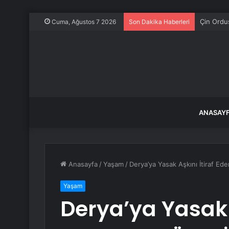
Çin Ordus
Cuma, Ağustos 7 2026
Son Dakika Haberleri
ANASAY
Anasayfa
/
Yaşam
/
Derya’ya Yasak Aşkını İtiraf Ede
Yaşam
Derya’ya Yasak 