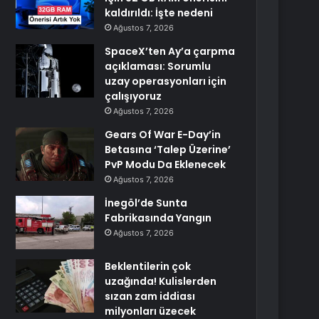
kaldırıldı: İşte nedeni
Ağustos 7, 2026
SpaceX’ten Ay’a çarpma
açıklaması: Sorumlu
uzay operasyonları için
çalışıyoruz
Ağustos 7, 2026
Gears Of War E-Day’in
Betasına ‘Talep Üzerine’
PvP Modu Da Eklenecek
Ağustos 7, 2026
İnegöl’de Sunta
Fabrikasında Yangın
Ağustos 7, 2026
Beklentilerin çok
uzağında! Kulislerden
sızan zam iddiası
milyonları üzecek