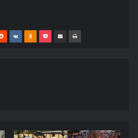
erest
Reddit
VKontakte
Odnoklassniki
Pocket
E-Posta ile paylaş
Yazdır