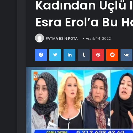
Kadından Üçlü İ
Esra Erol’a Bu H
FATMA ESİN POTA
Aralık 14, 2022
Facebook
Twitter
LinkedIn
Tumblr
Pinterest
Reddit