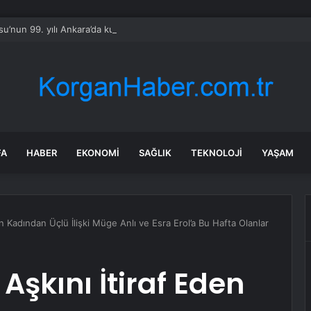
u’nun 99. yılı Ankara’da kutlandı
FA
HABER
EKONOMI
SAĞLIK
TEKNOLOJI
YAŞAM
n Kadından Üçlü İlişki Müge Anlı ve Esra Erol’a Bu Hafta Olanlar
Aşkını İtiraf Eden