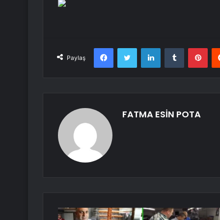
Facebook
Twitter
LinkedIn
Tumblr
Pint
Paylaş
FATMA ESİN POTA