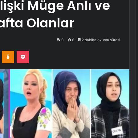
lişki Müge Anlı ve
afta Olanlar
0
8
2 dakika okuma süresi
VKontakte
Odnoklassniki
Pocket