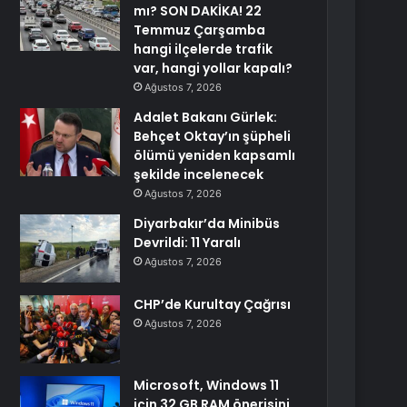
mı? SON DAKİKA! 22
Temmuz Çarşamba
hangi ilçelerde trafik
var, hangi yollar kapalı?
Ağustos 7, 2026
Adalet Bakanı Gürlek:
Behçet Oktay’ın şüpheli
ölümü yeniden kapsamlı
şekilde incelenecek
Ağustos 7, 2026
Diyarbakır’da Minibüs
Devrildi: 11 Yaralı
Ağustos 7, 2026
CHP’de Kurultay Çağrısı
Ağustos 7, 2026
Microsoft, Windows 11
için 32 GB RAM önerisini