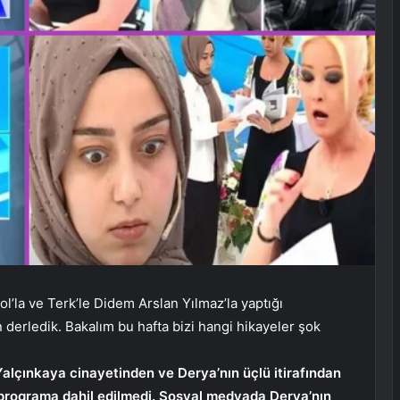
rol’la ve Terk’le Didem Arslan Yılmaz’la yaptığı
in derledik. Bakalım bu hafta bizi hangi hikayeler şok
Yalçınkaya cinayetinden ve Derya’nın üçlü itirafından
 programa dahil edilmedi. Sosyal medyada Derya’nın