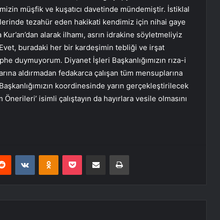
izin müşfik ve kuşatıcı davetinde mündemiştir. İstiklal
erinde tezahür eden hakikati kendimiz için nihai gaye
ur’an’dan alarak ilhamı, asrın idrakine söyletmeliyiz
vet, buradaki her bir kardeşimin tebliği ve irşat
üphe duymuyorum. Diyanet İşleri Başkanlığımızın rıza-i
arına aldırmadan fedakarca çalışan tüm mensuplarına
 Başkanlığımızın koordinesinde yarın gerçekleştirilecek
erileri’ isimli çalıştayın da hayırlara vesile olmasını
erest
Reddit
VKontakte
Odnoklassniki
Pocket
E-Posta ile paylaş
Yazdır