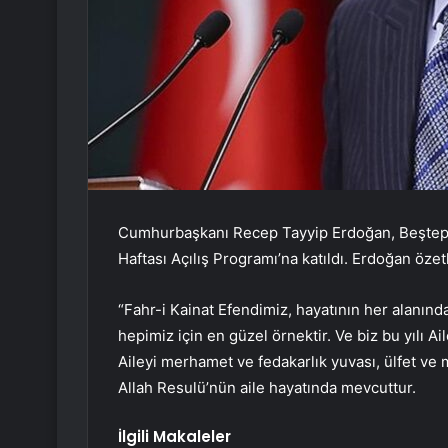
Cumhurbaşkanı Recep Tayyip Erdoğan, Beştepe 
Haftası Açılış Programı’na katıldı. Erdoğan öze
“Fahr-i Kainat Efendimiz, hayatının her alanınd
hepimiz için en güzel örnektir. Ve biz bu yılı Aile
Aileyi merhamet ve fedakarlık yuvası, ülfet v
Allah Resulü’nün aile hayatında mevcuttur.
İlgili Makaleler