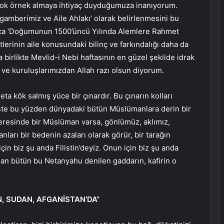
 çok örnek almaya ihtiyaç duyduğumuza inanıyorum.
ygamberimiz ve Aile Ahlakı’ olarak belirlenmesini bu
nca ‘Doğumunun 1500’üncü Yılında Alemlere Rahmet
lerinin aile konusundaki bilinç ve farkındalığı daha da
a birlikte Mevlid-i Nebi haftasının en güzel şekilde idrak
m ve kuruluşlarımızdan Allah razı olsun diyorum.
ta kök salmış yüce bir çınardır. Bu çınarın kolları
z işte bu yüzden dünyadaki bütün Müslümanlara derin bir
eresinde bir Müslüman varsa, gönlümüz, aklımız,
arı bir bedenin azaları olarak görür, bir tarağın
n için biz şu anda Filistin’deyiz. Onun için biz şu anda
olan bütün bu Netanyahu denilen gaddarın, kafirin o
N, SUDAN, AFGANİSTAN’DA”