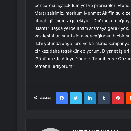
penceresi açacak tüm yol ve prensipler, Efendim
Marşı şairimiz, merhum Mehmet Akif’in şu dizel
olarak görmemiz gerekiyor: ‘Doğrudan doğruya K
İslam’ı.’ Başka yerde ilham aramaya gerek yok. E
vazifesini bu şuurla icra edeceğinden hiçbir ş
ilahi yolunda engellere ve karalama kampanyal
bir kez daha teşekkür ediyorum. Diyanet İşleri
‘Günümüzde Aileye Yönelik Tehditler ve Çözüm Ön
temenni ediyorum.”
Facebook
Twitter
LinkedIn
Tumblr
Pint
Paylaş