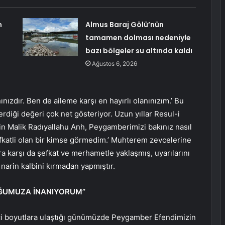
n
Almus Baraj Gölü’nün
tamamen dolması nedeniyle
bazı bölgeler su altında kaldı
Ağustos 6, 2026
anınızdır. Ben de aileme karşı en hayırlı olanınızım.’ Bu
rdiği değeri çok net gösteriyor. Uzun yıllar Resul-i
n Malik Radıyallahu Anh, Peygamberimizi bakınız nasıl
şefkatli olan bir kimse görmedim.’ Muhterem zevcelerine
a karşı da şefkat ve merhametle yaklaşmış, uyarılarını
arin kalbini kırmadan yapmıştır.
UĞUMUZA İNANIYORUM”
ici boyutlara ulaştığı günümüzde Peygamber Efendimizin