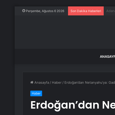
Binle
Perşembe, Ağustos 6 2026
Son Dakika Haberleri
ANASAY
Anasayfa
/
Haber
/
Erdoğan’dan Netanyahu’ya: Gadd
Haber
Erdoğan’dan Ne