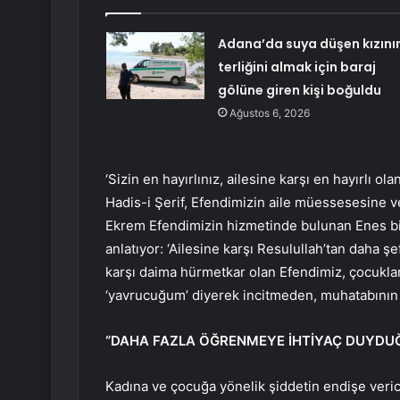
Adana’da suya düşen kızını
terliğini almak için baraj
gölüne giren kişi boğuldu
Ağustos 6, 2026
‘Sizin en hayırlınız, ailesine karşı en hayırlı ol
Hadis-i Şerif, Efendimizin aile müessesesine ve
Ekrem Efendimizin hizmetinde bulunan Enes bi
anlatıyor: ‘Ailesine karşı Resulullah’tan daha 
karşı daima hürmetkar olan Efendimiz, çocuklar
‘yavrucuğum’ diyerek incitmeden, muhatabının n
“DAHA FAZLA ÖĞRENMEYE İHTİYAÇ DUYD
Kadına ve çocuğa yönelik şiddetin endişe ver