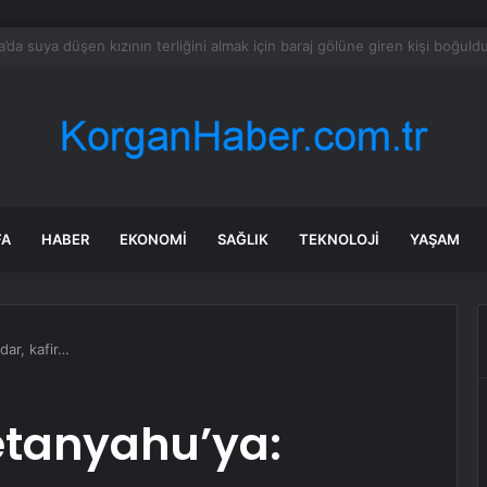
rce kişi vergi ödememek için ateist oluyor
FA
HABER
EKONOMI
SAĞLIK
TEKNOLOJI
YAŞAM
ar, kafir…
tanyahu’ya: