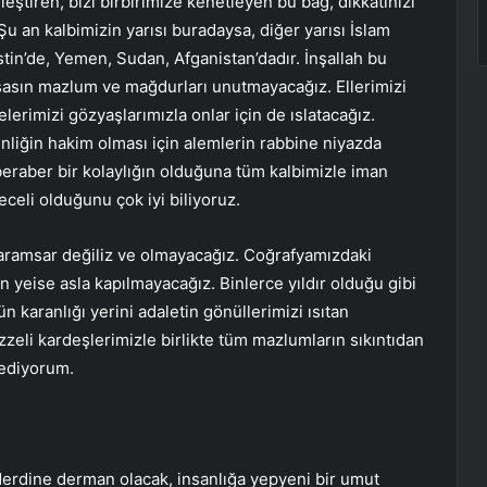
eştiren, bizi birbirimize kenetleyen bu bağ, dikkatinizi
 an kalbimizin yarısı buradaysa, diğer yarısı İslam
stin’de, Yemen, Sudan, Afganistan’dadır. İnşallah bu
asın mazlum ve mağdurları unutmayacağız. Ellerimizi
lerimizi gözyaşlarımızla onlar için de ıslatacağız.
liğin hakim olması için alemlerin rabbine niyazda
eraber bir kolaylığın olduğuna tüm kalbimizle iman
eceli olduğunu çok iyi biliyoruz.
Karamsar değiliz ve olmayacağız. Coğrafyamızdaki
n yeise asla kapılmayacağız. Binlerce yıldır olduğu gibi
n karanlığı yerini adaletin gönüllerimizi ısıtan
eli kardeşlerimizle birlikte tüm mazlumların sıkıntıdan
 ediyorum.
erdine derman olacak, insanlığa yepyeni bir umut