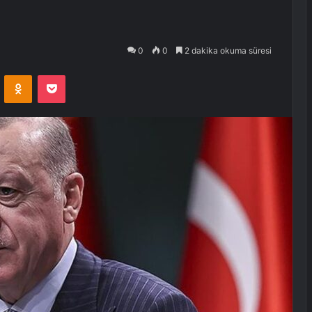
0
0
2 dakika okuma süresi
VKontakte
Odnoklassniki
Pocket