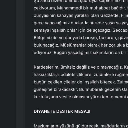
Şu anda bizleri ümmet şuuruyla kalplerimizi birl
çekiyorum, Muhammedi bir muhabbet bağıdır. Şu
dünyasının kanayan yaraları olan Gazze’de, Fili
gece yapacağımız dualarda nerede yaşarsa yaş
semaya inşallah onlar için de açacağız. Seccade
Bölgemizde ve dünyada barışın, huzurun, güven
bulunacağız. Müslümanlar olarak her zorlukla b
ediyoruz. Bugün yaşadığımız sıkıntıların da bir 
Kardeşlerim, ümitsiz değiliz ve olmayacağız. 
haksızlıklara, adaletsizliklere, zulümlere rağme
bugün çekilen çileler de inşallah bitecek. Zulmü
güneşine bırakacaktır. Bu mübarek gecenin Gazz
kurtuluşuna vesile olmasını yürekten temenni
DİYANETE DESTEK MESAJI
Mazlumların yüzünü güldürecek, mağdurların d