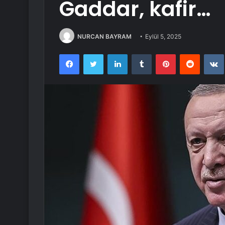
Gaddar, kafir…
NURCAN BAYRAM
Eylül 5, 2025
Facebook
Twitter
LinkedIn
Tumblr
Pinterest
Reddit