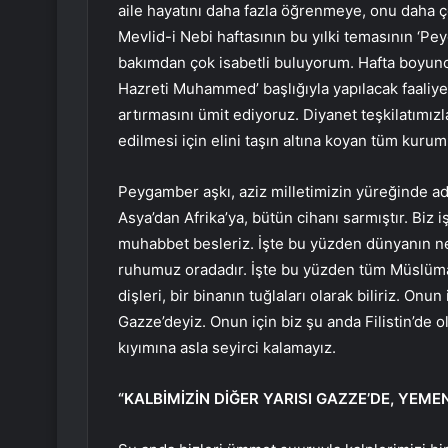
aile hayatını daha fazla öğrenmeye, onu daha
Mevlid-i Nebi haftasının bu yılki temasının ‘Pe
bakımdan çok isabetli buluyorum. Hafta boyu
Hazreti Muhammed’ başlığıyla yapılacak faaliyet
artırmasını ümit ediyoruz. Diyanet teşkilatımızl
edilmesi için elini taşın altına koyan tüm kuru
Peygamber aşkı, aziz milletimizin yüreğinde ade
Asya’dan Afrika’ya, bütün cihanı sarmıştır. Bi
muhabbet besleriz. İşte bu yüzden dünyanın n
ruhumuz oradadır. İşte bu yüzden tüm Müslümanl
dişleri, bir binanın tuğlaları olarak biliriz. Onu
Gazze’deyiz. Onun için biz şu anda Filistin’de 
kıyımına asla seyirci kalamayız.
“KALBİMİZİN DİĞER YARISI GAZZE’DE, YEME