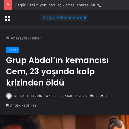
Özgür Özel’in yeni parti açıklaması sonrası Murat Bakan, CHP’den istifa etti
Menü
Anasayfa
/
Haber
Haber
Grup Abdal’ın kemancısı
Cem, 23 yaşında kalp
krizinden öldü
MEHMET HAZBİN KAZBEK
Mart 17, 2025
0
0
Bir dakikadan az