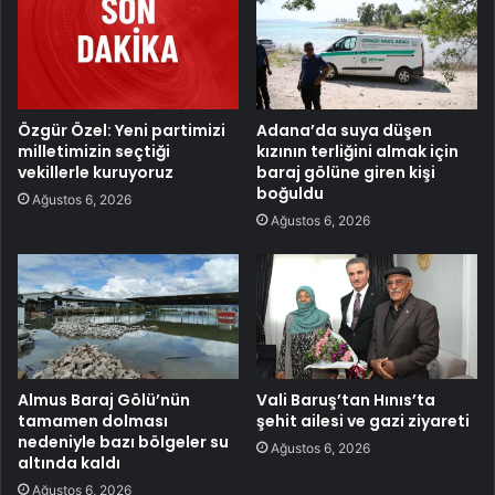
Özgür Özel: Yeni partimizi
Adana’da suya düşen
milletimizin seçtiği
kızının terliğini almak için
vekillerle kuruyoruz
baraj gölüne giren kişi
boğuldu
Ağustos 6, 2026
Ağustos 6, 2026
Almus Baraj Gölü’nün
Vali Baruş’tan Hınıs’ta
tamamen dolması
şehit ailesi ve gazi ziyareti
nedeniyle bazı bölgeler su
Ağustos 6, 2026
altında kaldı
Ağustos 6, 2026