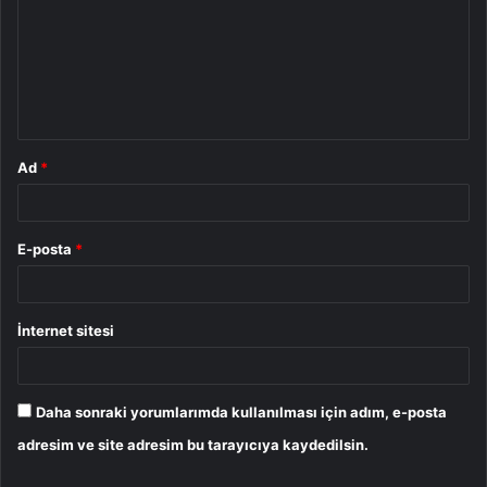
r
u
m
*
Ad
*
E-posta
*
İnternet sitesi
Daha sonraki yorumlarımda kullanılması için adım, e-posta
adresim ve site adresim bu tarayıcıya kaydedilsin.