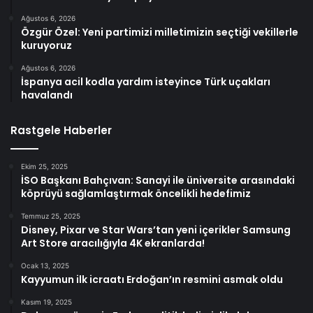
Ağustos 6, 2026
Özgür Özel: Yeni partimizi milletimizin seçtiği vekillerle
kuruyoruz
Ağustos 6, 2026
İspanya acil kodla yardım isteyince Türk uçakları
havalandı
Rastgele Haberler
Ekim 25, 2025
İSO Başkanı Bahçıvan: Sanayi ile üniversite arasındaki
köprüyü sağlamlaştırmak öncelikli hedefimiz
Temmuz 25, 2025
Disney, Pixar ve Star Wars’tan yeni içerikler Samsung
Art Store aracılığıyla 4K ekranlarda!
Ocak 13, 2025
Kayyumun ilk icraatı Erdoğan’ın resmini asmak oldu
Kasım 19, 2025