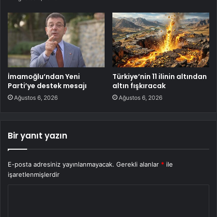
İmamoğlu’ndan Yeni
Türkiye’nin 11 ilinin altından
Parti’ye destek mesajı
altın fışkıracak
Ağustos 6, 2026
Ağustos 6, 2026
Bir yanıt yazın
E-posta adresiniz yayınlanmayacak.
Gerekli alanlar
*
ile
işaretlenmişlerdir
Y
o