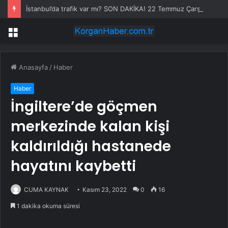
İstanbul’da trafik var mı? SON DAKİKA! 22 Temmuz Çarşamba hangi ilçelerde trafik var, hangi yollar kapalı?
Menü
Anasayfa
/
Haber
Haber
İngiltere’de göçmen
merkezinde kalan kişi
kaldırıldığı hastanede
hayatını kaybetti
CUMA KAYNAK
Kasım 23, 2022
0
16
1 dakika okuma süresi