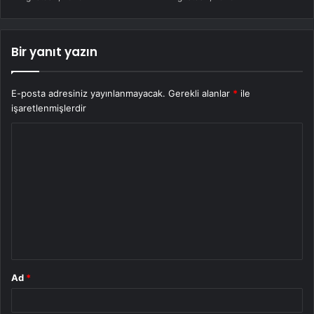
Bir yanıt yazın
E-posta adresiniz yayınlanmayacak.
Gerekli alanlar
*
ile
işaretlenmişlerdir
Y
o
r
u
m
*
Ad
*