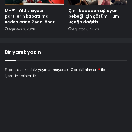
MHP’li Yıldız siyasi
Çinli babadan ağlayan
partilerin kapatılma
bebeği için çözüm: Tüm
nedenlerine 2 yeni öneri
uçağa dağıttı
Ağustos 8, 2026
Ağustos 8, 2026
Bir yanıt yazın
E-posta adresiniz yayınlanmayacak.
Gerekli alanlar
*
ile
işaretlenmişlerdir
Y
o
r
u
m
*