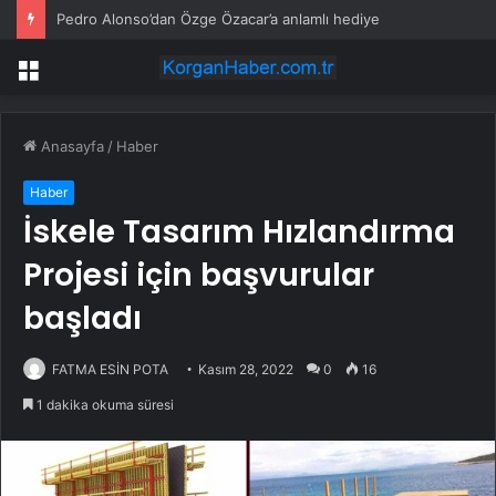
Pedro Alonso’dan Özge Özacar’a anlamlı hediye
Menü
Anasayfa
/
Haber
Haber
İskele Tasarım Hızlandırma
Projesi için başvurular
başladı
FATMA ESİN POTA
Kasım 28, 2022
0
16
1 dakika okuma süresi