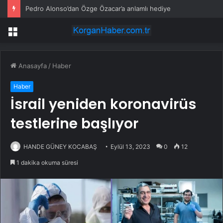
Pedro Alonso’dan Özge Özacar’a anlamlı hediye
Menü
Anasayfa
/
Haber
Haber
İsrail yeniden koronavirüs
testlerine başlıyor
HANDE GÜNEY KOCABAŞ
Eylül 13, 2023
0
12
1 dakika okuma süresi