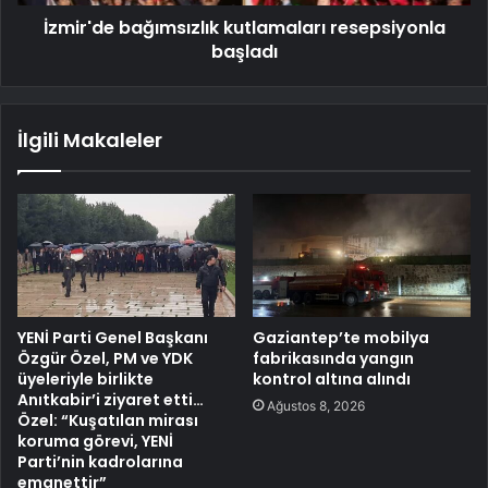
İzmir'de bağımsızlık kutlamaları resepsiyonla
başladı
İlgili Makaleler
YENİ Parti Genel Başkanı
Gaziantep’te mobilya
Özgür Özel, PM ve YDK
fabrikasında yangın
üyeleriyle birlikte
kontrol altına alındı
Anıtkabir’i ziyaret etti…
Ağustos 8, 2026
Özel: “Kuşatılan mirası
koruma görevi, YENİ
Parti’nin kadrolarına
emanettir”