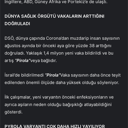
İngiltere, ABD, Güney Afrika ve Portekiz’e de ulaştı.
DÜNYA SAĞLIK ÖRGÜTÜ VAKALARIN ARTTIĞINI
DOĞRULADI
DSÖ, dünya çapında Corona’dan muzdarip insan sayısının
ağustos ayında bir önceki aya göre yüzde 38 arttığını
doğruladı. Yaklaşık 1,4 milyon yeni vaka bildirildi ve bu
artış
“Pirola”
veya bağlıdır.
İsrail’de bildirilmedi
“Pirola”
Vaka sayısının daha önce teyit
edilenden önemli ölçüde daha yüksek olduğu söyleniyor.
İlk çalışmalar, yeni varyantın önceki enfeksiyonların ve
ayrıca aşıların neden olduğu bağışıklığı atlayabildiğini
gösterdi.
PYROLA VARYANTI ÇOK DAHA HIZLI YAYILIYOR