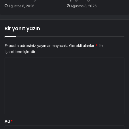
Ağustos 8, 2026
Ağustos 8, 2026
Bir yanıt yazın
E-posta adresiniz yayınlanmayacak.
Gerekli alanlar
*
ile
işaretlenmişlerdir
Y
o
r
u
m
*
Ad
*