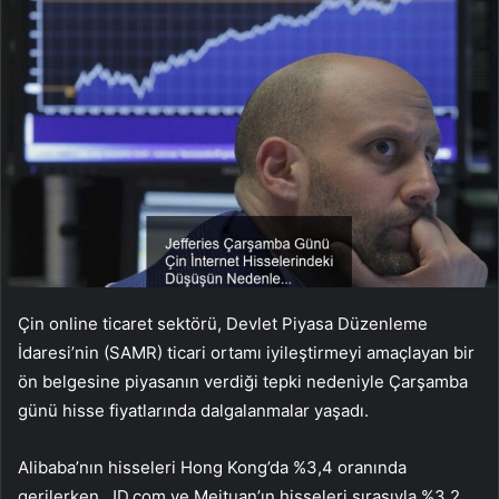
Çin online ticaret sektörü, Devlet Piyasa Düzenleme
İdaresi’nin (SAMR) ticari ortamı iyileştirmeyi amaçlayan bir
ön belgesine piyasanın verdiği tepki nedeniyle Çarşamba
günü hisse fiyatlarında dalgalanmalar yaşadı.
Alibaba’nın hisseleri Hong Kong’da %3,4 oranında
gerilerken, JD.com ve Meituan’ın hisseleri sırasıyla %3,2