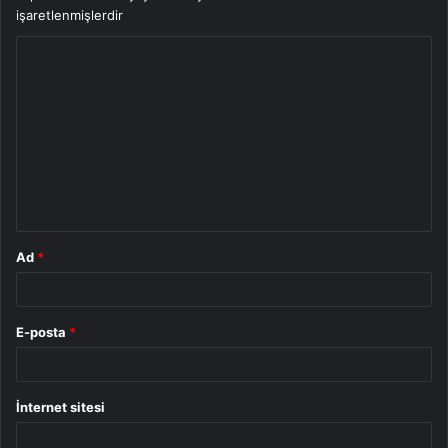
işaretlenmişlerdir
Y
o
r
u
m
*
Ad
*
E-posta
*
İnternet sitesi