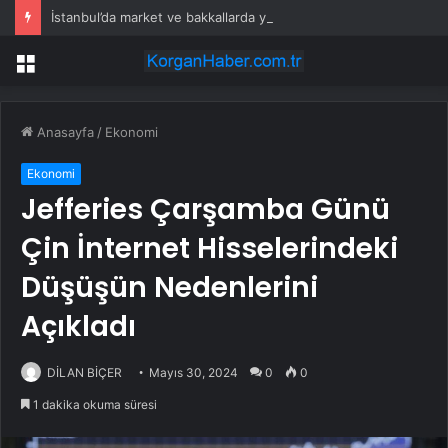
İstanbul’da market ve bakkallarda yeni uygulama devreye girdi
Menü
Anasayfa
/
Ekonomi
Ekonomi
Jefferies Çarşamba Günü
Çin İnternet Hisselerindeki
Düşüşün Nedenlerini
Açıkladı
DİLAN BİÇER
Mayıs 30, 2024
0
0
1 dakika okuma süresi