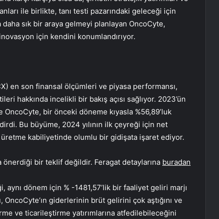
anları ile birlikte, tanı testi pazarındaki geleceği için
a daha sık bir araya gelmeyi planlayan OncoCyte,
inovasyon için kendini konumlandırıyor.
 en son finansal ölçümleri ve piyasa performansı,
eri hakkında incelikli bir bakış açısı sağlıyor. 2023’ün
yle OncoCyte, bir önceki döneme kıyasla %56,89’luk
ldirdi. Bu büyüme, 2024 yılının ilk çeyreği için net
 üretme kabiliyetinde olumlu bir gidişata işaret ediyor.
önerdiği bir teklif değildir. Feragat detaylarına
buradan
i, aynı dönem için % -1481,57’lik bir faaliyet geliri marjı
 OncoCyte’ın giderlerinin brüt gelirini çok aştığını ve
rme ve ticarileştirme yatırımlarına atfedilebileceğini