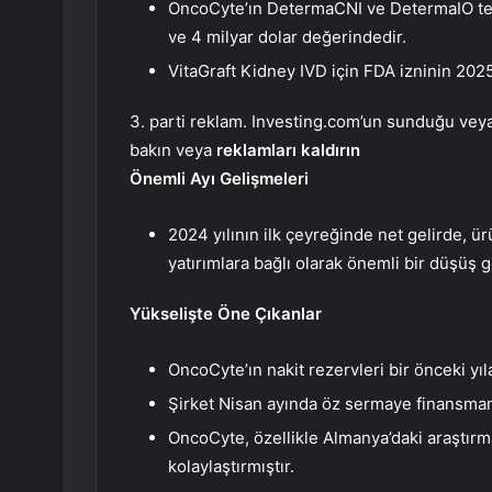
OncoCyte’ın DetermaCNI ve DetermaIO teşhi
ve 4 milyar dolar değerindedir.
VitaGraft Kidney IVD için FDA izninin 2025
3. parti reklam. Investing.com’un sunduğu veya 
bakın veya
reklamları kaldırın
Önemli Ayı Gelişmeleri
2024 yılının ilk çeyreğinde net gelirde, ür
yatırımlara bağlı olarak önemli bir düşüş 
Yükselişte Öne Çıkanlar
OncoCyte’ın nakit rezervleri bir önceki yıl
Şirket Nisan ayında öz sermaye finansmanı
OncoCyte, özellikle Almanya’daki araştırma
kolaylaştırmıştır.