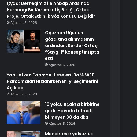
Çydd: Derneğimiz ile Ahbap Arasında
Herhangi Bir Kurumsal İş Birliği, Ortak
Proje, Ortak Etkinlik Söz Konusu Değildir
Ağustos 5, 2026
Oğuzhan Uğur’un
gözaltına alınmasının
ardından, Serdar Ortaç
“Saygı 1” konseptini iptal
etti
Ağustos 5, 2026
Yarı İletken Ekipman Hisseleri: BofA WFE
Harcamaları Hızlanırken En İyi Seçimlerini
Açıkladı
Ağustos 5, 2026
10 yolcu uçakta birbirine
girdi: Havada bitmek
bilmeyen 30 dakika
Ağustos 5, 2026
Menderes’e yolsuzluk