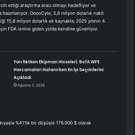
rcih ettiği araştırma aracı olmayı hedefliyor ve
azırlanıyor. OncoCyte, 5,6 milyon dolarlık nakit
i 15,8 milyon dolarlık ek kaynakla, 2025 yılının 4.
için FDA iznine giden yolda kendine güveniyor.
Yarı İletken Ekipman Hisseleri: BofA WFE
Harcamaları Hızlanırken En İyi Seçimlerini
Açıkladı
Ağustos 5, 2026
ıyasla %41’lik bir düşüşle 176.000 $ olarak