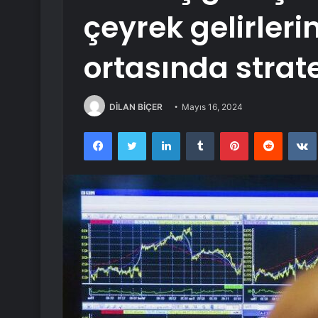
çeyrek gelirler
ortasında stratej
DİLAN BİÇER
Mayıs 16, 2024
Facebook
Twitter
LinkedIn
Tumblr
Pinterest
Reddit