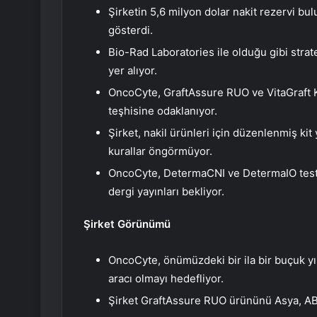
Şirketin 5,6 milyon dolar nakit rezervi bu
gösterdi.
Bio-Rad Laboratories ile olduğu gibi stra
yer alıyor.
OncoCyte, GraftAssure RUO ve VitaGraft Ki
teşhisine odaklanıyor.
Şirket, nakil ürünleri için düzenlenmiş kit
kurallar öngörmüyor.
OncoCyte, DetermaCNI ve DetermaIO testler
dergi yayınları bekliyor.
Şirket Görünümü
OncoCyte, önümüzdeki bir ila bir buçuk yıl
aracı olmayı hedefliyor.
Şirket GraftAssure RUO ürününü Asya, ABD