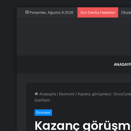
Okyan
Perşembe, Ağustos 6 2026
Son Dakika Haberleri
ANASAY
Anasayfa
/
Ekonomi
/
Kazanç görüşmesi: OncoCyte, i
özetliyor
Ekonomi
Kazanç görüşmes