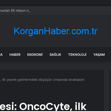
ustan 65 milyon metreküp kum çektiler: Ülkenin en büyük finans merkez
FA
HABER
EKONOMI
SAĞLIK
TEKNOLOJI
YAŞAM
lk çeyrek gelirlerindeki düşüşün ortasında stratejisini
i: OncoCyte, ilk