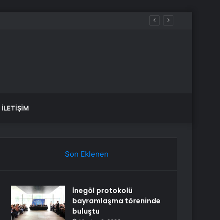
ini kuracaklar
İLETIŞIM
Son Eklenen
İnegöl protokolü
bayramlaşma töreninde
buluştu