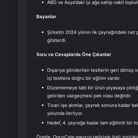
ABD ve Asya’daki iyi ağa sahip nakil toplul
Bayanlar
Şirketin 2024 yılının ilk çeyreğindeki net 
gösterdi.
Soru ve Cevaplarda Öne Çıkanlar
Dışarıya gönderilen testlerin geri dönüş
içi testlere doğru bir eğilim vardır.
Düzenlemeye tabi bir ürün piyasaya çıktığı
gelirden vazgeçmesi pek olası değildir.
Ticari işe alımlar, çeyrek sonuna kadar bek
yolunda ilerliyor.
Hedef, 4. çeyreğe kadar tam eğitimli bir ti
Özetle, OncoCyte mevcut geliriyle ilgili zorluklar