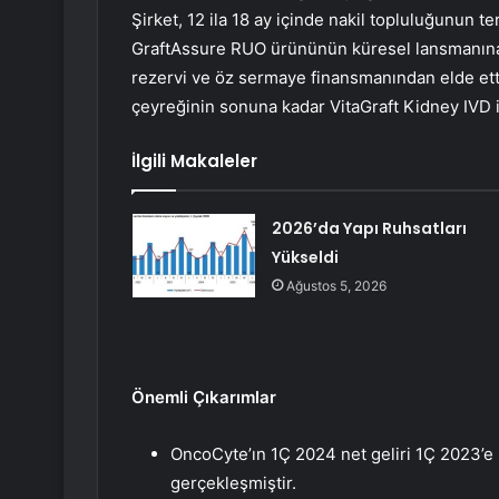
Şirket, 12 ila 18 ay içinde nakil topluluğunun te
GraftAssure RUO ürününün küresel lansmanına h
rezervi ve öz sermaye finansmanından elde ettiğ
çeyreğinin sonuna kadar VitaGraft Kidney IVD 
İlgili Makaleler
2026’da Yapı Ruhsatları
Yükseldi
Ağustos 5, 2026
Önemli Çıkarımlar
OncoCyte’ın 1Ç 2024 net geliri 1Ç 2023’e k
gerçekleşmiştir.