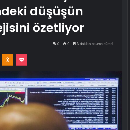
indeki düşüşün
isini özetliyor
0
0
3 dakika okuma süresi
VKontakte
Odnoklassniki
Pocket