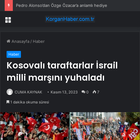
Pedro Alonso’dan Özge Özacar’a anlamlı hediye
Menü
Anasayfa
/
Haber
Haber
Kosovalı taraftarlar İsrail
milli marşını yuhaladı
CUMA KAYNAK
Kasım 13, 2023
0
7
1 dakika okuma süresi