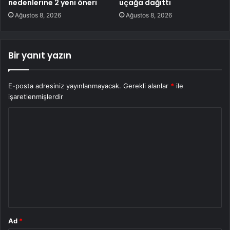
nedenlerine 2 yeni öneri
uçağa dağıttı
Ağustos 8, 2026
Ağustos 8, 2026
Bir yanıt yazın
E-posta adresiniz yayınlanmayacak.
Gerekli alanlar
*
ile
işaretlenmişlerdir
Y
o
r
u
m
*
Ad
*