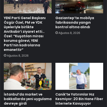
YENİ Parti Genel Başkanı
Gaziantep’te mobilya
Özgür Özel, PM ve YDK
fabrikasında yangın
üyeleriyle birlikte
kontrol altına alındı
Anıtkabir’i ziyaret etti…
Ağustos 8, 2026
Özel: “Kuşatılan mirası
koruma görevi, YENİ
Parti’nin kadrolarına
emanettir”
Ağustos 8, 2026
İstanbul’da market ve
Canik’te Yatırımlar Hız
bakkallarda yeni uygulama
Kesmiyor: 20 Bin Hane Fiber
devreye girdi
İnternete Kavuşuyor