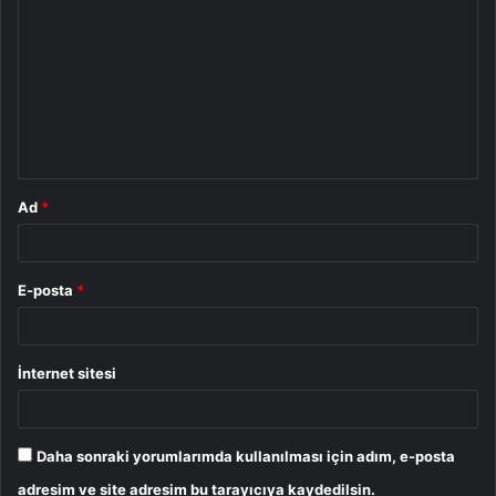
o
r
u
m
*
Ad
*
E-posta
*
İnternet sitesi
Daha sonraki yorumlarımda kullanılması için adım, e-posta
adresim ve site adresim bu tarayıcıya kaydedilsin.