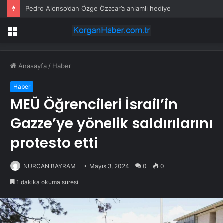
Pedro Alonso’dan Özge Özacar’a anlamlı hediye
Menü
Anasayfa
/
Haber
Haber
MEÜ Öğrencileri İsrail’in
Gazze’ye yönelik saldırılarını
protesto etti
NURCAN BAYRAM
Mayıs 3, 2024
0
0
1 dakika okuma süresi