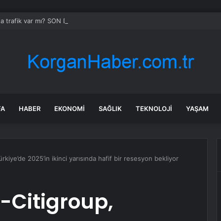
da trafik var mı? SON DAKİKA! 22 Temmuz Çarşamba hangi ilçelerde trafik 
FA
HABER
EKONOMI
SAĞLIK
TEKNOLOJI
YAŞAM
kiye’de 2025’in ikinci yarısında hafif bir resesyon bekliyor
-Citigroup,