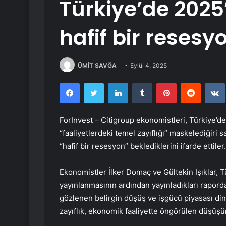
Türkiye’de 2025’
hafif bir resesy
ÜMİT SAVĞA
Eylül 4, 2025
Facebook
Twitter
LinkedIn
Tumblr
Pinterest
Reddit
ForInvest –
Citigroup
ekonomistleri, Türkiye’d
“faaliyetlerdeki temel zayıflığı” maskelediğiri sa
“hafif bir resesyon” beklediklerini ifarde ettiler.
Ekonomistler İlker Domaç ve Gültekin Işıklar, 
yayınlanmasının ardından yayınladıkları rapo
gözlenen belirgin düşüş ve işgücü piyasası di
zayıflık, ekonomik faaliyette öngörülen düşüşün