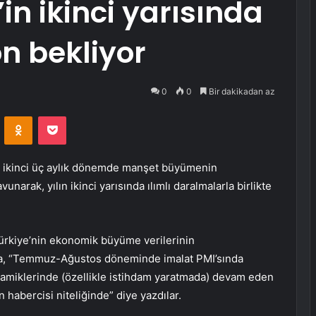
in ikinci yarısında
on bekliyor
0
0
Bir dakikadan az
VKontakte
Odnoklassniki
Pocket
e ikinci üç aylık dönemde manşet büyümenin
vunarak, yılın ikinci yarısında ılımlı daralmalarla birlikte
Türkiye’nin ekonomik büyüme verilerinin
rda, “Temmuz-Ağustos döneminde imalat PMI’sında
namiklerinde (özellikle istihdam yaratmada) devam eden
 habercisi niteliğinde” diye yazdılar.