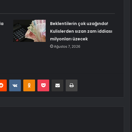
da
Beklentilerin çok uzağında!
Kulislerden sızan zam iddiası
milyonları üzecek
Ağustos 7, 2026
erest
Reddit
VKontakte
Odnoklassniki
Pocket
E-Posta ile paylaş
Yazdır