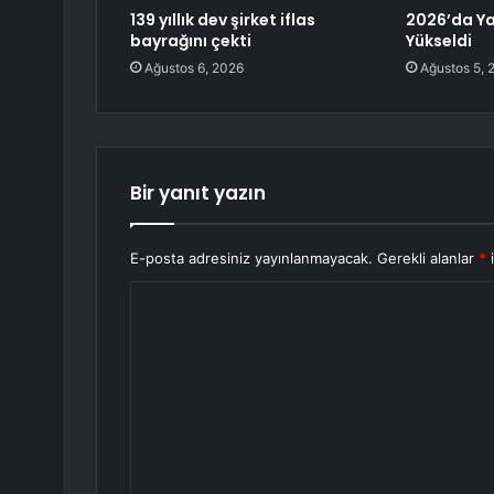
139 yıllık dev şirket iflas
2026’da Ya
bayrağını çekti
Yükseldi
Ağustos 6, 2026
Ağustos 5, 
Bir yanıt yazın
E-posta adresiniz yayınlanmayacak.
Gerekli alanlar
*
i
Y
o
r
u
m
*