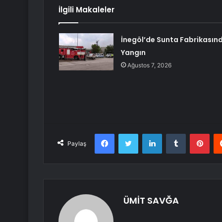
İlgili Makaleler
İnegöl’de Sunta Fabrikasın
Yangın
Ağustos 7, 2026
Facebook
Twitter
LinkedIn
Tumblr
Pint
Paylaş
ÜMİT SAVĞA