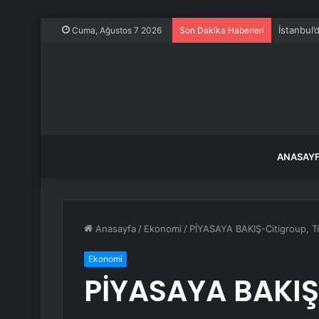
İstanbul’
Cuma, Ağustos 7 2026
Son Dakika Haberleri
ANASAY
Anasayfa
/
Ekonomi
/
PİYASAYA BAKIŞ-Citigroup, Tür
Ekonomi
PİYASAYA BAKIŞ