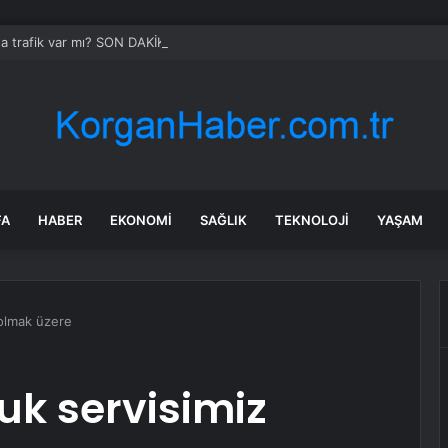
da trafik var mı? SON DAKİKA! 22 Temmuz Çarşamba hangi ilçelerde trafik 
FA
HABER
EKONOMI
SAĞLIK
TEKNOLOJI
YAŞAM
dolmak üzere
cuk servisimiz