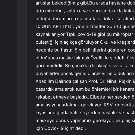
artışlar beklediğimiz gibi.Bu arada hastane dol
grip mikrobu , zatürre ve sonrasında orta kulak
olduğu durumlarda ise mutlaka doktor tarafında
10 GÜN ARTTI’ Dr. yine hizmetler.Son 10 günde a
kaynaklanıyor Tıpkı covid-19 gibi bu mikroplar 
bulaştığı için açıkça görülüyor Okul ve kreşler
nedenle bu hastalığın belirtilerini gösteren ç
olduğunca maske takmalı.Özellikle şiddetli öks
görünmelidir. Bu çocuklarda akciğer ve orta kulak
duyabilirler ancak genel olarak virüs oldukları i
Anabilim Dalında çalışan Prof. Dr. Nihal Pişkin 
başardık ama artık tüm bu önlemleri bir kenara 
rekabet etmeye başladık. Elbette her şeyden ö
ama aşıyı hatırlatmak gerekiyor. RSV, rinovirüs
kıyaslandığında hafif seyreden hastalık ve hasta
maskeye dönüş yapmamız gerekiyor. Grip aşısı
için Covid-19 için” dedi.