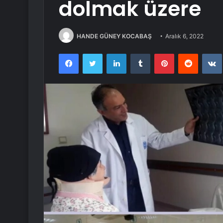
dolmak üzere
HANDE GÜNEY KOCABAŞ
Aralık 6, 2022
Facebook
Twitter
LinkedIn
Tumblr
Pinterest
Reddit