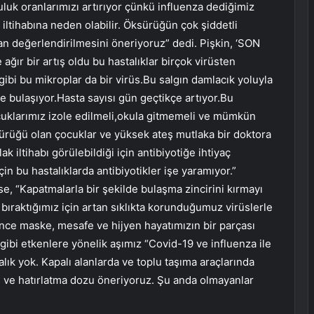
uluk oranlarımızı artırıyor çünkü influenza dediğimiz
 iltihabına neden olabilir. Öksürüğün çok şiddetli
n değerlendirilmesini öneriyoruz” dedi. Pişkin, ‘SON
ğır bir artış oldu bu hastalıklar birçok virüsten
gibi bu mikroplar da bir virüs.Bu salgın damlacık yoluyla
de bulaşıyor.Hasta sayısı gün geçtikçe artıyor.Bu
ocuklarımız izole edilmeli,okula gitmemeli ve mümkün
ürüğü olan çocuklar ve yüksek ateş mutlaka bir doktora
 iltihabı görülebildiği için antibiyotiğe ihtiyaç
çin bu hastalıklarda antibiyotikler işe yaramıyor.”
ise, “Kapatmalarla bir şekilde bulaşma zincirini kırmayı
bıraktığımız için artan sıklıkta korunduğumuz virüslerle
nce maske, mesafe ve hijyen hayatımızın bir parçası
 gibi etkenlere yönelik aşımız “Covid-19 ve influenza ile
lık yok. Kapalı alanlarda ve toplu taşıma araçlarında
 ve hatırlatma dozu öneriyoruz. Şu anda olmayanlar