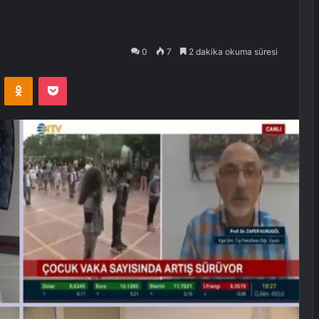
0
7
2 dakika okuma süresi
VKontakte
Odnoklassniki
Pocket