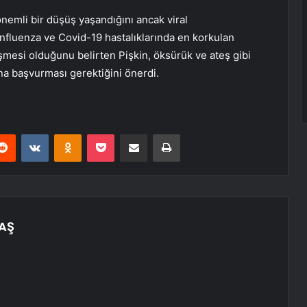
önemli bir düşüş yaşandığını ancak viral
 İnfluenza ve Covid-19 hastalıklarında en korkulan
mesi olduğunu belirten Pişkin, öksürük ve ateş gibi
na başvurması gerektiğini önerdi.
erest
Reddit
VKontakte
Odnoklassniki
Pocket
E-Posta ile paylaş
Yazdır
AŞ