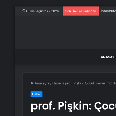
İstanbul’
Cuma, Ağustos 7 2026
Son Dakika Haberleri
ANASAY
Anasayfa
/
Haber
/
prof. Pişkin: Çocuk servisimiz 
Haber
prof. Pişkin: Ço