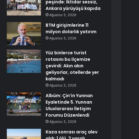
peşinde: İktidar sessiz,
Ankara yürüyüşü kapıda
Ağustos 5, 2026
BTM girişimlerine 11
milyon dolarlık yatırım
Ağustos 5, 2026
Yüz binlerce turist
rotasını bu ilçemize
çevirdi: Akın akın
geliyorlar, otellerde yer
kalmadı
Ağustos 5, 2026
Albüm: Çin’in Yunnan
Eyaletinde 5. Yunnan
Uluslararası İletişim
Forumu Düzenlendi
Ağustos 5, 2026
Kaza sonrası araç alev
aldı: 1 ölü, 2 yaralı