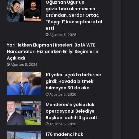
Oğuzhan Uğur’un
gözaltına alınmasının
ardından, Serdar Ortaç
“Saygı 1” konseptini iptal
etti
Ağustos 5, 2026
Yarı İletken Ekipman Hisseleri: BofA WFE
Harcamaları Hızlanırken En İyi Seçimlerini
Açıkladı
Ağustos 5, 2026
10 yolcu uçakta birbirine
girdi: Havada bitmek
bilmeyen 30 dakika
Ağustos 5, 2026
Menderes’e yolsuzluk
operasyonu! Belediye
Başkanı dahil 13 gözaltı
Ağustos 5, 2026
176 madenci hak