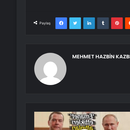
Facebook
Twitter
LinkedIn
Tumblr
Pint
Paylaş
MEHMET HAZBİN KAZB