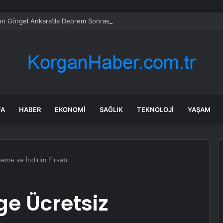
an Görgel Ankara’da Deprem Sonrası Yeniden Yapılanmayı Görüştü
FA
HABER
EKONOMI
SAĞLIK
TEKNOLOJI
YAŞAM
eme ve İndirim Fırsatı
ge Ücretsiz