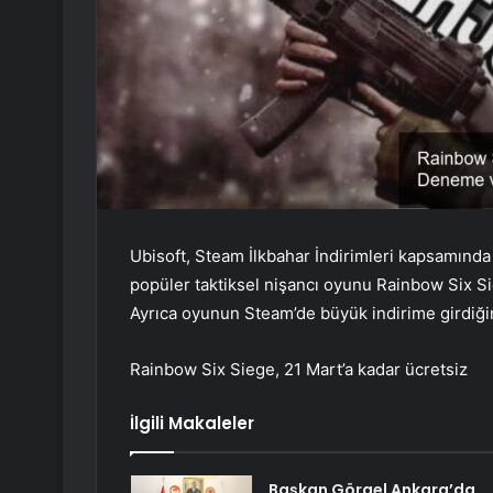
Ubisoft, Steam İlkbahar İndirimleri kapsamın
popüler taktiksel nişancı oyunu Rainbow Six Sie
Ayrıca oyunun Steam’de büyük indirime girdiğin
Rainbow Six Siege, 21 Mart’a kadar ücretsiz
İlgili Makaleler
Başkan Görgel Ankara’da