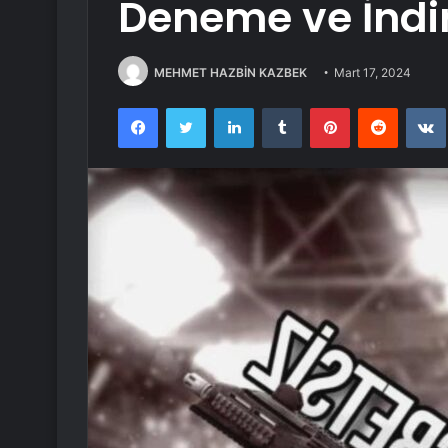
Deneme ve İndir
MEHMET HAZBİN KAZBEK
Mart 17, 2024
Facebook
Twitter
LinkedIn
Tumblr
Pinterest
Reddit