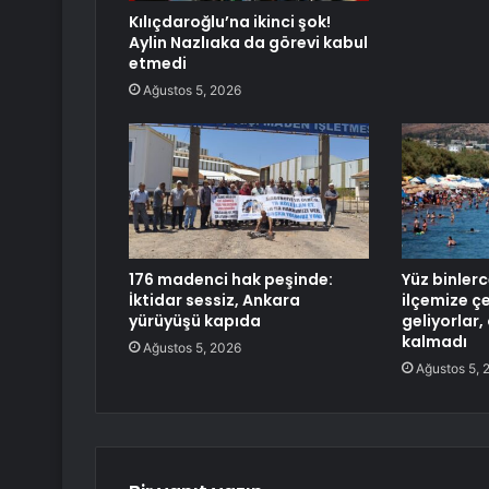
Kılıçdaroğlu’na ikinci şok!
Aylin Nazlıaka da görevi kabul
etmedi
Ağustos 5, 2026
176 madenci hak peşinde:
Yüz binlerc
İktidar sessiz, Ankara
ilçemize çe
yürüyüşü kapıda
geliyorlar,
kalmadı
Ağustos 5, 2026
Ağustos 5, 