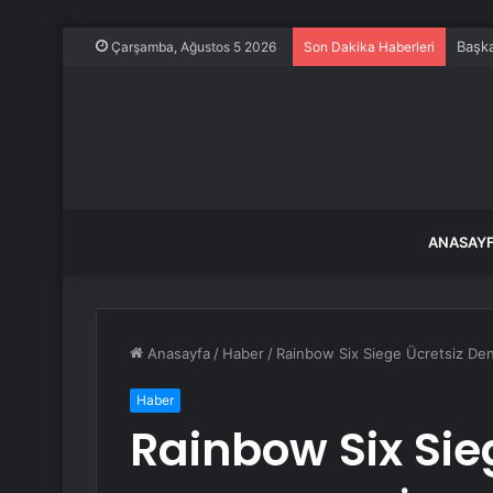
Başk
Çarşamba, Ağustos 5 2026
Son Dakika Haberleri
ANASAY
Anasayfa
/
Haber
/
Rainbow Six Siege Ücretsiz Den
Haber
Rainbow Six Sie