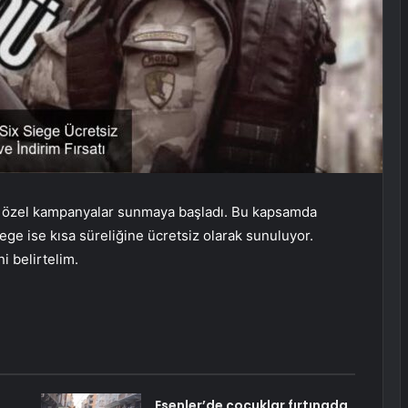
da özel kampanyalar sunmaya başladı. Bu kapsamda
ge ise kısa süreliğine ücretsiz olarak sunuluyor.
i belirtelim.
Esenler’de çocuklar fırtınada