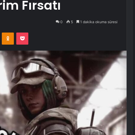
im Fırsatı
0
5
1 dakika okuma süresi
VKontakte
Odnoklassniki
Pocket