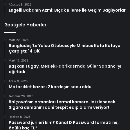
Ağustos 8, 2026
Engelli Babanın Azmi: Bıçak Bileme ile Geçim Sağlıyorlar
Rastgele Haberler
Mart 22, 2026
Bangladeş’te Yolcu Otobüsüyle Minibüs Kafa Kafaya
Çarpıştı: 14 Ölü
Mart 12, 2025
Başkan Tugay, Meslek Fabrikası’nda Güler Sabancı’yı
ağırladı
Aralık 9, 2025
Motosiklet kazası 2 kardeşin sonu oldu
Temmuz 20, 2025
Balçova’nın ormanları termal kamera ile izlenecek
Sigara dumanını dahi tespit edip alarm veriyor!
Haziran 8, 2025
Password jürileri kim? Kanal D Password formatı ne,
ödülü kaç TL?