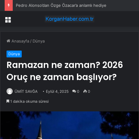
Pedro Alonso’dan Özge Özacar’a anlamlı hediye
Menü
Anasayfa
/
Dünya
Dünya
Ramazan ne zaman? 2026
Oruç ne zaman başlıyor?
ÜMİT SAVĞA
Eylül 4, 2025
0
0
1 dakika okuma süresi