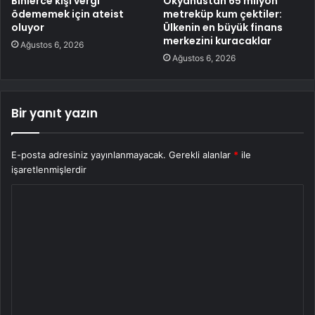
Binlerce kişi vergi
Okyanustan 65 milyon
ödememek için ateist
metreküp kum çektiler:
oluyor
Ülkenin en büyük finans
merkezini kuracaklar
Ağustos 6, 2026
Ağustos 6, 2026
Bir yanıt yazın
E-posta adresiniz yayınlanmayacak.
Gerekli alanlar
*
ile
işaretlenmişlerdir
Y
o
r
u
m
*