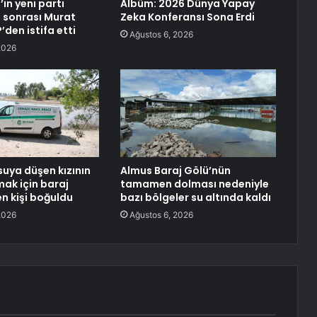
in yeni parti
Albüm: 2026 Dünya Yapay
 sonrası Murat
Zeka Konferansı Sona Erdi
den istifa etti
Ağustos 6, 2026
2026
uya düşen kızının
Almus Baraj Gölü’nün
lmak için baraj
tamamen dolması nedeniyle
en kişi boğuldu
bazı bölgeler su altında kaldı
2026
Ağustos 6, 2026