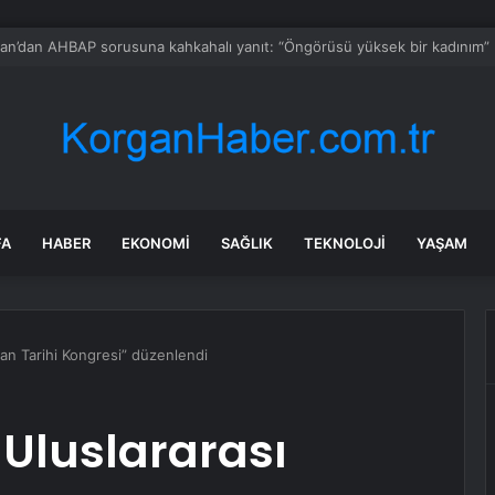
en Bora Yeniden Yollara Çıkıyor
FA
HABER
EKONOMI
SAĞLIK
TEKNOLOJI
YAŞAM
kan Tarihi Kongresi” düzenlendi
Uluslararası