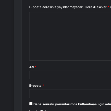
E-posta adresiniz yayınlanmayacak.
Gerekli alanlar
*
i
Y
o
r
u
m
*
Ad
*
E-posta
*
Daha sonraki yorumlarımda kullanılması için adı