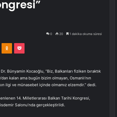
ongresi”
0
20
1 dakika okuma süresi
VKontakte
Odnoklassniki
Pocket
Dr. Bünyamin Kocaoğlu, “Biz, Balkanları fiziken bıraktık
ı’dan kalan ama bugün bizim olmayan, Osmanlı’nın
ın ilgi ve münasebet içinde olmamız elzemdir.” dedi.
lenen 14. Milletlerarası Balkan Tarihi Kongresi,
demir Salonu’nda gerçekleştirildi.