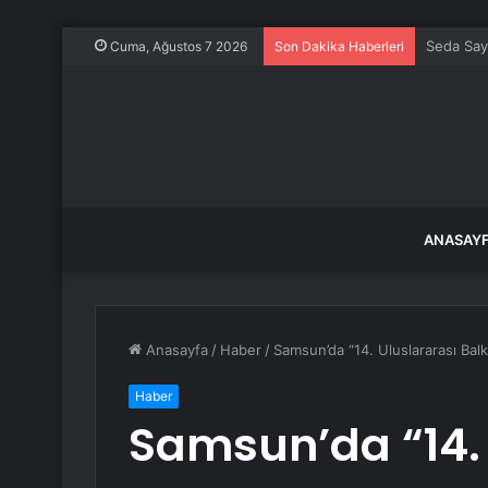
Volkswag
Cuma, Ağustos 7 2026
Son Dakika Haberleri
ANASAY
Anasayfa
/
Haber
/
Samsun’da “14. Uluslararası Bal
Haber
Samsun’da “14. 