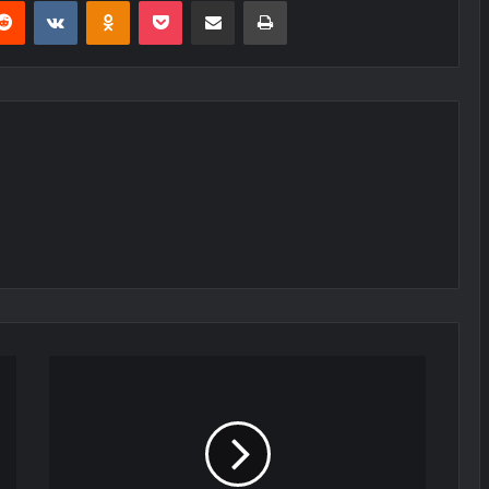
erest
Reddit
VKontakte
Odnoklassniki
Pocket
E-Posta ile paylaş
Yazdır