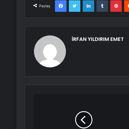
Facebook
Twitter
LinkedIn
Tumblr
Pint
Paylaş
İRFAN YILDIRIM EMET