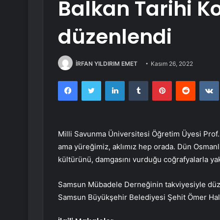
Balkan Tarihi K
düzenlendi
İRFAN YILDIRIM EMET
Kasım 26, 2022
Facebook
Twitter
LinkedIn
Tumblr
Pinterest
Reddit
Milli Savunma Üniversitesi Öğretim Üyesi Prof. 
ama yüreğimiz, aklımız hep orada. Dün Osmanl
kültürünü, damgasını vurduğu coğrafyalarla yak
Samsun Mübadele Derneğinin takviyesiyle düzen
Samsun Büyükşehir Belediyesi Şehit Ömer Halis