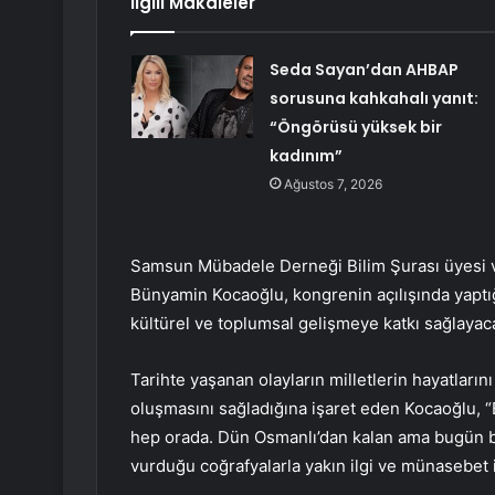
İlgili Makaleler
Seda Sayan’dan AHBAP
sorusuna kahkahalı yanıt:
“Öngörüsü yüksek bir
kadınım”
Ağustos 7, 2026
Samsun Mübadele Derneği Bilim Şurası üyesi v
Bünyamin Kocaoğlu, kongrenin açılışında yaptı
kültürel ve toplumsal gelişmeye katkı sağlayaca
Tarihte yaşanan olayların milletlerin hayatlarını
oluşmasını sağladığına işaret eden Kocaoğlu, “B
hep orada. Dün Osmanlı’dan kalan ama bugün b
vurduğu coğrafyalarla yakın ilgi ve münasebet 