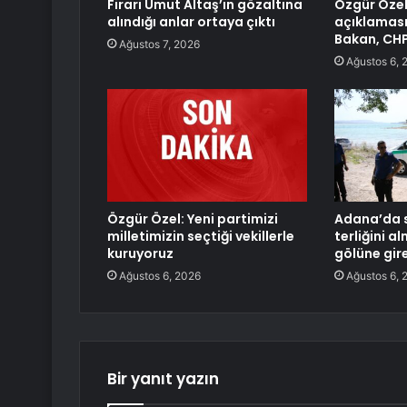
Firari Umut Altaş’ın gözaltına
Özgür Özel’
alındığı anlar ortaya çıktı
açıklaması
Bakan, CHP’
Ağustos 7, 2026
Ağustos 6, 
Özgür Özel: Yeni partimizi
Adana’da s
milletimizin seçtiği vekillerle
terliğini a
kuruyoruz
gölüne gir
Ağustos 6, 2026
Ağustos 6, 
Bir yanıt yazın