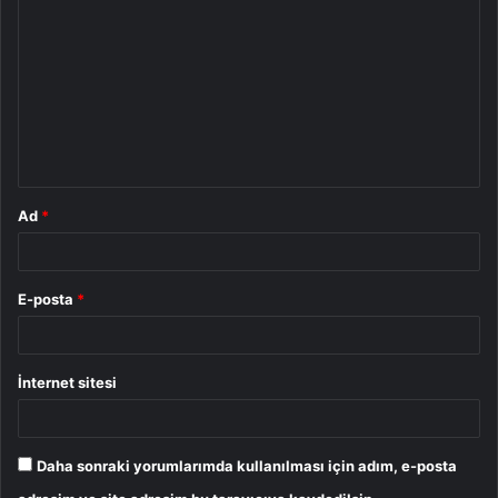
o
r
u
m
*
Ad
*
E-posta
*
İnternet sitesi
Daha sonraki yorumlarımda kullanılması için adım, e-posta