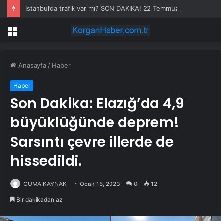
İstanbul’da trafik var mı? SON DAKİKA! 22 Temmuz Çarşamba hangi ilçelerde trafik var, hangi yollar kapalı?
Menü
Anasayfa
/
Haber
Haber
Son Dakika: Elazığ’da 4,9
büyüklüğünde deprem!
Sarsıntı çevre illerde de
hissedildi.
CUMA KAYNAK
Ocak 15, 2023
0
12
Bir dakikadan az