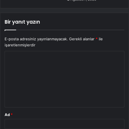
Bir yanıt yazın
E-posta adresiniz yayınlanmayacak.
Gerekli alanlar
*
ile
işaretlenmişlerdir
Y
o
r
u
m
*
Ad
*