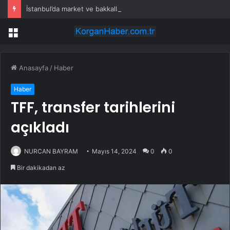
İstanbul’da market ve bakkallarda yeni uygulama devreye girdi
Menü
Anasayfa
/
Haber
Haber
TFF, transfer tarihlerini
açıkladı
NURCAN BAYRAM
Mayıs 14, 2024
0
0
Bir dakikadan az