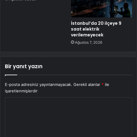
İstanbul’da 20 ilçeye 9
saat elektrik
verilemeyecek
Ağustos 7, 2026
Bir yanıt yazın
E-posta adresiniz yayınlanmayacak.
Gerekli alanlar
*
ile
işaretlenmişlerdir
Y
o
r
u