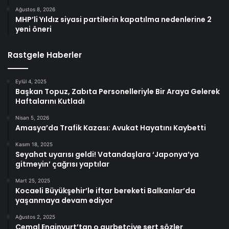
Ağustos 8, 2026
MHP’li Yıldız siyasi partilerin kapatılma nedenlerine 2
yeni öneri
Rastgele Haberler
Eylül 4, 2025
Başkan Topuz, Zabıta Personelleriyle Bir Araya Gelerek
Haftalarını Kutladı
Nisan 5, 2026
Amasya’da Trafik Kazası: Avukat Hayatını Kaybetti
Kasım 18, 2025
Seyahat uyarısı geldi! Vatandaşlara ‘Japonya’ya
gitmeyin’ çağrısı yaptılar
Mart 25, 2025
Kocaeli Büyükşehir’le iftar bereketi Balkanlar’da
yaşanmaya devam ediyor
Ağustos 2, 2025
Cemal Enginyurt’tan o gurbetçiye sert sözler