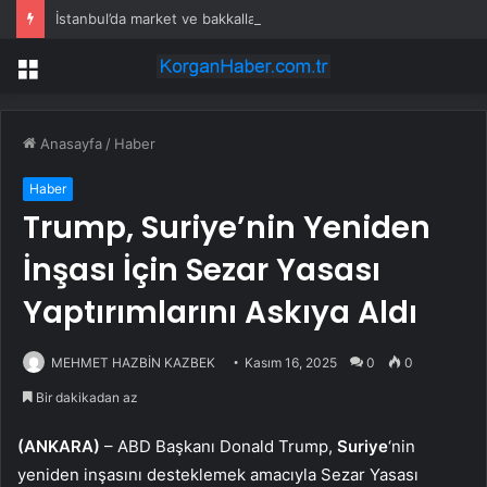
İstanbul’da market ve bakkallarda yeni uygulama devreye girdi
Menü
Anasayfa
/
Haber
Haber
Trump, Suriye’nin Yeniden
İnşası İçin Sezar Yasası
Yaptırımlarını Askıya Aldı
MEHMET HAZBİN KAZBEK
Kasım 16, 2025
0
0
Bir dakikadan az
(ANKARA)
– ABD Başkanı Donald Trump,
Suriye
‘nin
yeniden inşasını desteklemek amacıyla Sezar Yasası