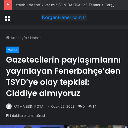
İstanbul’da trafik var mı? SON DAKİKA! 22 Temmuz Çarşamba hangi ilçelerde trafik var, hangi yollar kapalı?
Menü
Anasayfa
/
Haber
Haber
Gazetecilerin paylaşımlarını
yayınlayan Fenerbahçe’den
TSYD’ye olay tepkisi:
Ciddiye almıyoruz
FATMA ESİN POTA
Ocak 25, 2023
0
14
1 dakika okuma süresi