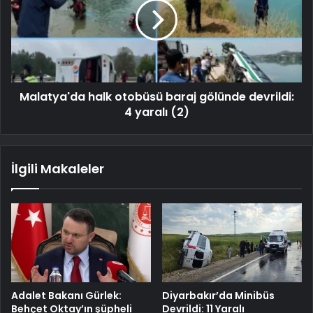
Malatya'da halk otobüsü baraj gölünde devrildi:
4 yaralı (2)
İlgili Makaleler
Adalet Bakanı Gürlek:
Diyarbakır’da Minibüs
Behçet Oktay’ın şüpheli
Devrildi: 11 Yaralı