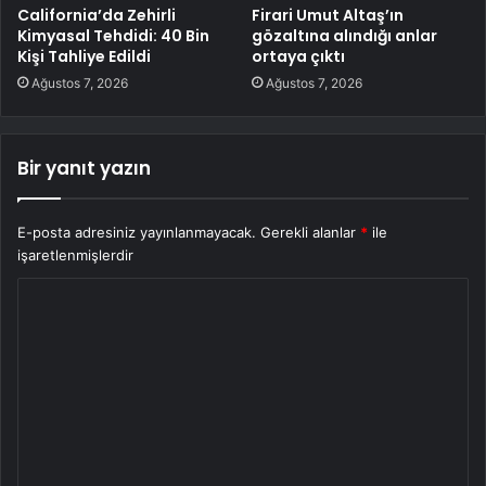
California’da Zehirli
Firari Umut Altaş’ın
Kimyasal Tehdidi: 40 Bin
gözaltına alındığı anlar
Kişi Tahliye Edildi
ortaya çıktı
Ağustos 7, 2026
Ağustos 7, 2026
Bir yanıt yazın
E-posta adresiniz yayınlanmayacak.
Gerekli alanlar
*
ile
işaretlenmişlerdir
Y
o
r
u
m
*